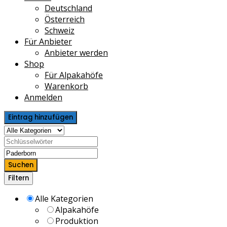
Deutschland
Österreich
Schweiz
Für Anbieter
Anbieter werden
Shop
Für Alpakahöfe
Warenkorb
Anmelden
Eintrag hinzufügen
Suchen
Filtern
Alle Kategorien
Alpakahöfe
Produktion